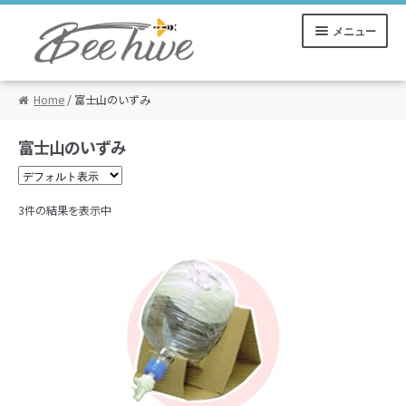
ナ
コ
メニュー
ビ
ン
ゲ
テ
ー
ン
Home
/ 富士山のいずみ
ご利用ガイド
シ
ツ
ョ
へ
ン
ス
マイアカウント
富士山のいずみ
へ
キ
ス
ッ
カート
キ
プ
3件の結果を表示中
ッ
プ