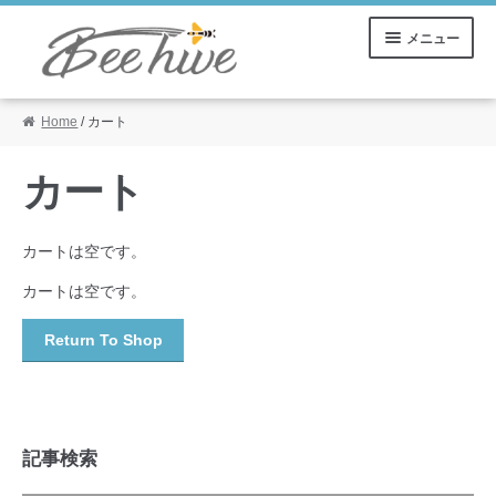
ナ
コ
メニュー
ビ
ン
ゲ
テ
ー
ン
Home
/ カート
ご利用ガイド
シ
ツ
ョ
へ
ン
ス
マイアカウント
カート
へ
キ
ス
ッ
カート
キ
プ
カートは空です。
ッ
カートは空です。
プ
Return To Shop
記事検索