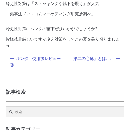
冷え性対策は「ストッキングや靴下を履く」が人気
薬事法ドットコムマーケティング研究所調べ
冷え性対策にルンタの靴下ぜひいかがでしょうか?
皆様残暑厳しいですが冷え対策をしてこの夏を乗り切りましょ
う！
投
ルンタ 使用後レビュー
「第二の心臓」とは、、
稿
③
ナ
ビ
ゲ
ー
記事検索
シ
ョ
ン
検
索:
記事カテゴリー