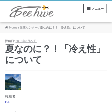
ナ
コ
メニュー
ビ
ン
ゲ
テ
ー
ン
Home
/
健康センター
/ 夏なのに？！「冷え性」について
ご利用ガイド
シ
ツ
ョ
へ
ン
ス
マイアカウント
投稿日:
2018年8月27日
へ
キ
夏なのに？！「冷え性」
ス
ッ
カート
キ
プ
について
ッ
プ
投稿者
Bei